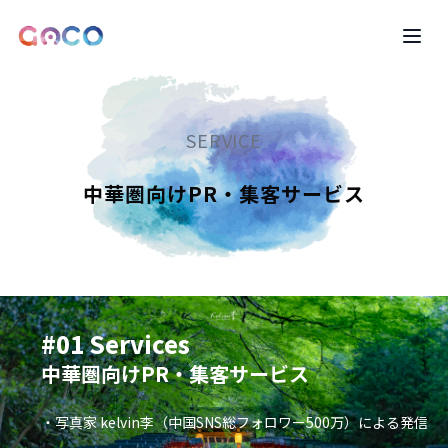
LOGO
Ope
SERVICE
中華圏向けPR・集客サービス
#01 Services
中華圏向けPR・集客サービス
・写真家 kelvin李（中国SNS総フォロワー500万）による発信