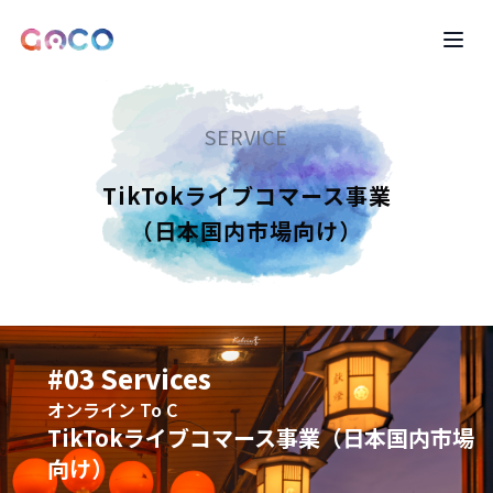
LOGO
Ope
SERVICE
TikTokライブコマース事業

（日本国内市場向け）
#03 Services
オンライン To C
TikTokライブコマース事業（日本国内市場
向け）